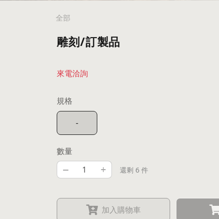
全部
雕刻/訂製品
來電洽詢
規格
-
數量
–
+
還剩 6 件
加入購物車