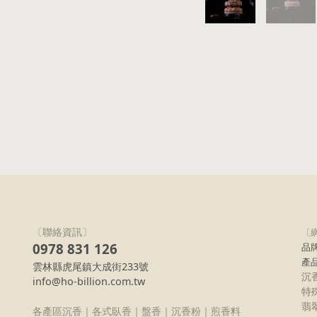
〔聯絡資訊〕
〔
0978 831 126
品
產
雲林縣虎尾鎮大成街233號
沉
info@ho-billion.com.tw
特
翡
各產區沉香｜各式臥香｜盤香｜沉香粉｜煎香料