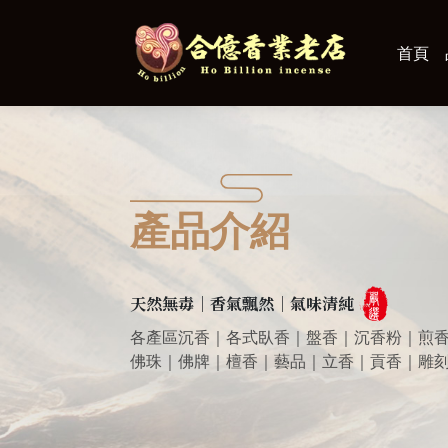
首頁
產品介紹
天然無毒｜香氣飄然｜氣味清純
各產區沉香｜各式臥香｜盤香｜沉香粉｜煎
佛珠｜佛牌｜檀香｜藝品｜立香｜貢香｜雕