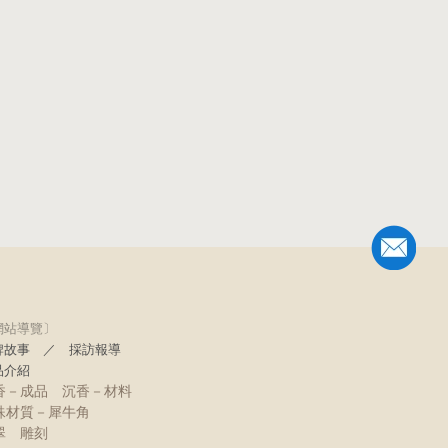
網站導覽〕
牌故事
／
採訪報導
品介紹
香－成品
沉香－材料
殊材質－犀牛角
翠
雕刻