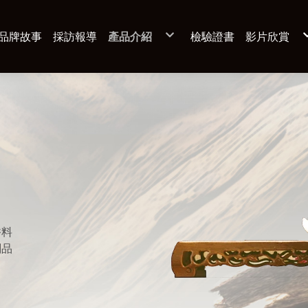
品牌故事
採訪報導
產品介紹
檢驗證書
影片欣賞
沉香－成品
翡翠
沉香－材料
雕刻（一
特殊材質
雕刻（二
翡翠
特殊材質
雕刻
天然甕藏蔬果酵素
牛樟芝子實體滴粒
香料
刻品