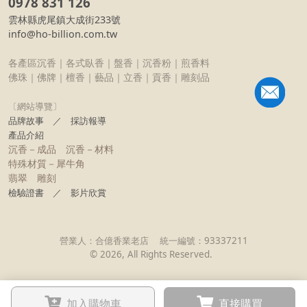
0978 831 126
雲林縣虎尾鎮大成街233號
info@ho-billion.com.tw
各產區沉香｜各式臥香｜盤香｜沉香粉｜煎香料
佛珠｜佛牌｜檀香｜藝品｜立香｜貢香｜雕刻品
〔網站導覽〕
品牌故事
／
採訪報導
產品介紹
沉香－成品
沉香－材料
特殊材質－犀牛角
翡翠
雕刻
檢驗證書
／
影片欣賞
營業人：
合億香業老店
統一編號：
93337211
©
2026
, All Rights Reserved.
加入購物車
直接購買